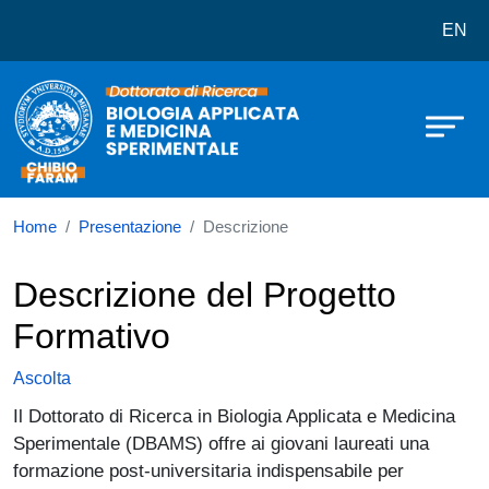
Dottorato in Biologia Applicata e 
Salta al contenuto principale
EN
Home
Presentazione
Descrizione
Descrizione del Progetto
Formativo
Ascolta
Il Dottorato di Ricerca in Biologia Applicata e Medicina
Sperimentale (DBAMS) offre ai giovani laureati una
formazione post-universitaria indispensabile per