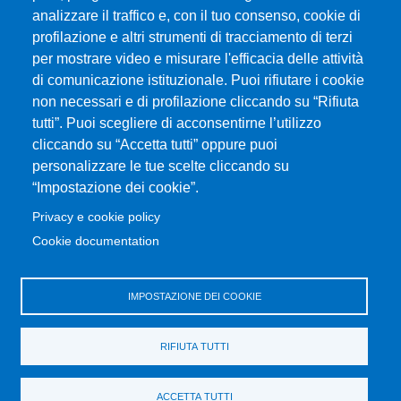
Cod. Fiscale 80004070837
analizzare il traffico e, con il tuo consenso, cookie di
P.IVA 00724160833
profilazione e altri strumenti di tracciamento di terzi
Centralino: 090 676 1
per mostrare video e misurare l'efficacia delle attività
di comunicazione istituzionale. Puoi rifiutare i cookie
MENÙ SOCIAL
non necessari e di profilazione cliccando su “Rifiuta
tutti”. Puoi scegliere di acconsentirne l’utilizzo
MENÙ FOOTER 1
cliccando su “Accetta tutti” oppure puoi
Servizi di trasporto
personalizzare le tue scelte cliccando su
Dove ci trovi
“Impostazione dei cookie”.
Mappa del sito
Privacy e cookie policy
Servizi e Strutture del Dipartimento
Cookie documentation
Rivedi le tue scelte sui cookie
IMPOSTAZIONE DEI COOKIE
MENÙ FOOTER 2
Modulo Missione Dottorandi
Sito UniMe Dottorati di Ricerca
RIFIUTA TUTTI
Servizi per disabilità e DSA
SBA - Sistema Bibliotecario di Ateneo
ACCETTA TUTTI