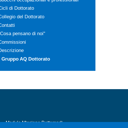
Cicli di Dottorato
Collegio del Dottorato
Contatti
"Cosa pensano di noi"
Commissioni
Descrizione
Gruppo AQ Dottorato
MENÙ FOOTER 2
Modulo Missione Dottorandi