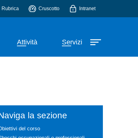
ntale
io
Rubrica
Cruscotto
Intranet
Attività
Servizi
Naviga la sezione
Obiettivi del corso
Sbocchi occupazionali e professionali