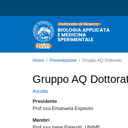
Dottorato in Biologia App
Home
Presentazione
Gruppo AQ Dottorato
Gruppo AQ Dottora
Ascolta
Presidente
Prof.ssa Emanuela Esposito
Membri
Prof.ssa Irene Paterniti, UNIME