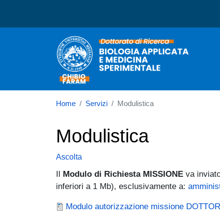
Dottorato in Biologia App
Home
Servizi
Modulistica
Modulistica
Ascolta
Il
Modulo di Richiesta MISSIONE
va inviato
inferiori a 1 Mb),
esclusivamente a:
amminist
Documento
Modulo autorizzazione missione DOTTO