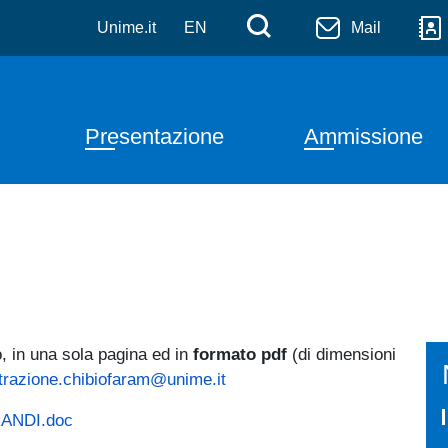
licata e Medicina Sperime
Salta al contenuto principale
Menù di serviz
Cerca
Unime.it
EN
Mail
Navigazione principale
Presentazione
Ammissione
, in una sola pagina ed in
formato pdf
(di dimensioni
razione.chibiofaram@unime.it
RANDI.doc