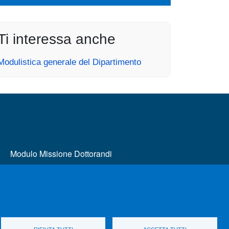
Ti interessa anche
Modulistica generale del Dipartimento
MENÙ FOOTER 2
Modulo Missione Dottorandi
Sito UniMe Dottorati di Ricerca
Servizi per disabilità e DSA
SBA - Sistema Bibliotecario di Ateneo